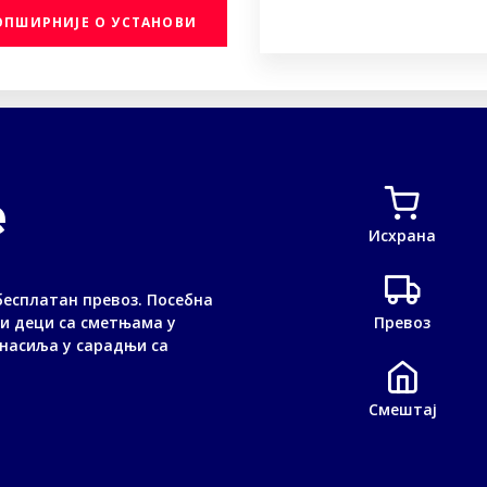
ОПШИРНИЈЕ О УСТАНОВИ
е
Исхрана
бесплатан превоз. Посебна
и деци са сметњама у
Превоз
насиља у сарадњи са
Смештај