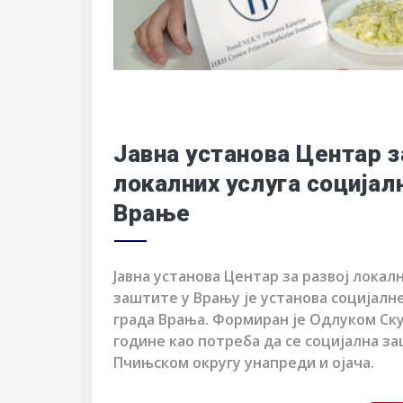
Јавна установа Центар з
локалних услуга социјал
Врање
Јавна установа Центар за развој локал
заштите у Врању је установа социјал
града Врања. Формиран је Одлуком Ску
године као потреба да се социјална за
Пчињском округу унапреди и ојача.