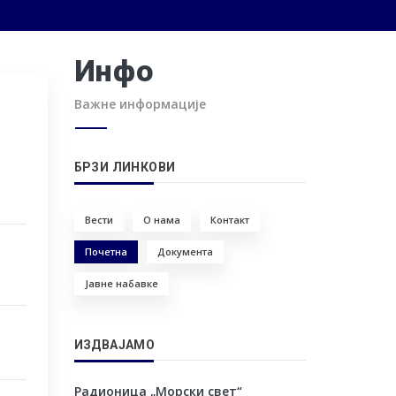
Инфо
Важне информације
БРЗИ ЛИНКОВИ
Вести
О нама
Контакт
Почетна
Документа
Јавне набавке
ИЗДВАЈАМО
Радионица „Морски свет“