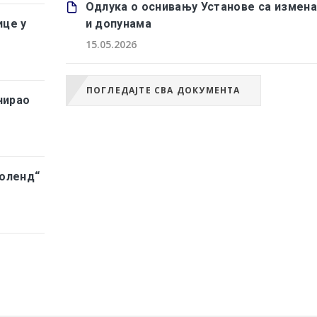
Одлука о оснивању Установе са измен
це у
и допунама
15.05.2026
ПОГЛЕДАЈТЕ СВА ДОКУМЕНТА
нирао
оленд“