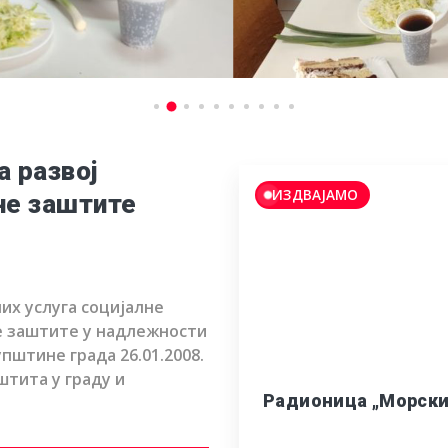
а развој
ИЗДВАЈАМО
не заштите
них услуга социјалне
не заштите у надлежности
пштине града 26.01.2008.
штита у граду и
Радионица „Морски