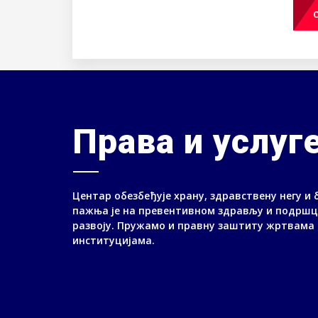
Права и услуг
Центар обезбеђује храну, здравствену негу и 
пажња је на превентивном здрављу и подршц
развоју. Пружамо и правну заштиту жртвама 
институцијама.