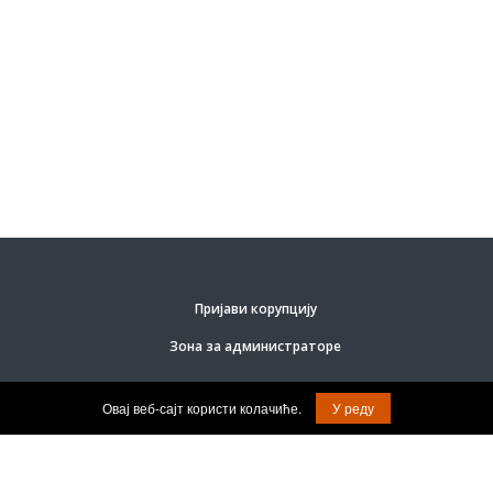
Пријави корупцију
Зона за администраторе
Овај веб-сајт користи колачиће.
У реду
Јавна установа центар за развој
локалних услуга социјалне заштите
© Задржана права на садржај.