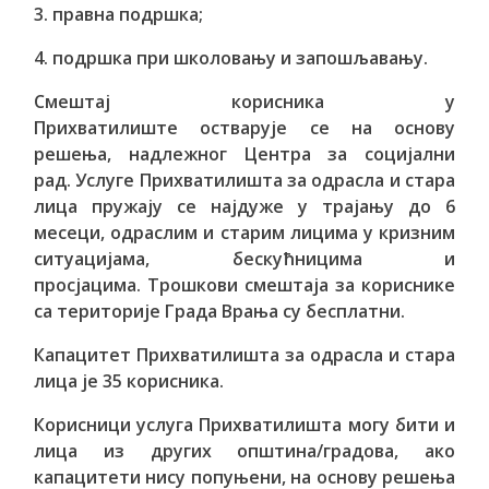
3. правна подршка;
4. подршка при школовању и запошљавању.
Смештај корисника у
Прихватилиште остварује се на основу
решења, надлежног Центра за социјални
рад. Услуге Прихватилишта за одрасла и стара
лица пружају се најдуже у трајању до 6
месеци, одраслим и старим лицима у кризним
ситуацијама, бескућницима и
просјацима. Трошкови смештаја за кориснике
са територије Града Врања су бесплатни.
Капацитет Прихватилишта за одрасла и стара
лица је 35 корисника.
Корисници услуга Прихватилишта могу бити и
лица из других општина/градова, ако
капацитети нису попуњени, на основу решења