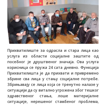
Прихватилиште за одрасла и стара лица као
услуга из области социјалне заштите од
посебног је друштвеног значаја. Ова услуга
корисница се пружа 24 сата дневно. Функција
Прихватилишта је да прихвати и привремено
збрине сва лица у стању социјалне потребе.
Збрињавају се лица која се тренутно налазе у
ситуацији да су витално угрожена због тешког
здравственог стања, лоше материјалне
ситуације, нерешеног стамбеног проблема,