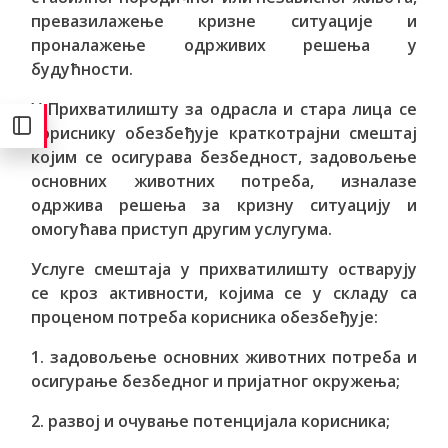
превазилажење кризне ситуације и
проналажење одрживих решења у
будућности.
У Прихватилишту за одрасла и стара лица се
кориснику обезбеђује краткотрајни смештај
којим се осигурава безбедност, задовољење
основних животних потреба, изналазе
одржива решења за кризну ситуацију и
омогућава приступ другим услугума.
Услуге смештаја у прихватилишту остварују
се кроз активности, којима се у складу са
проценом потреба корисника обезбеђује:
1. задовољење основних животних потреба и
осигурање безбедног и пријатног окружења;
2. развој и очување потенцијала корисника;