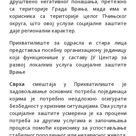
друштвено негативног понашања, претежно
са територије Града Врања, мада има и
корисника са територије целог Пчињског
округа, што овој услузи социјалне заштите
даје регионални карактер.
Прихватилиште за одрасла и стара лица
представља посебну организациону јединицу
која функционише у саставу ЈУ Центар за
развој локалних услуга социјалне заштите
Врање
Сврха
смештаја у Прихватилиште је
задовољавање основних потреба појединаца
којима је потребно неодложно осигурати
безбедност у кризним ситуацијама. Ова услуга
социјалне заштите усмерена је ка процени
потреба за другим услугама и започињања
процеса помоћи кориснику за успостављање
стабилног породичног или независног живота,