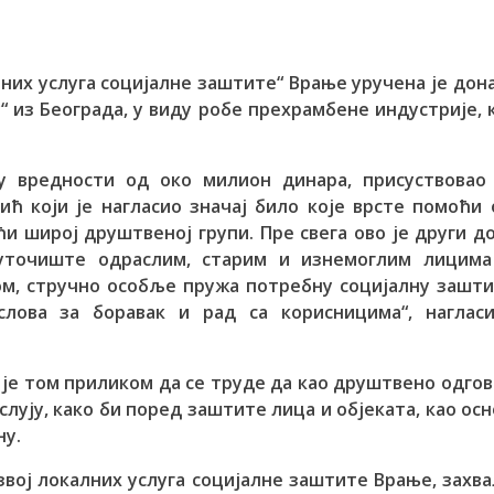
лних услуга социјалне заштите“ Врање уручена је дон
 из Београда, у виду робе прехрамбене индустрије, 
у вредности од око милион динара, присуствовао 
ћ који је нагласио значај било које врсте помоћи
и широј друштвеној групи. Пре свега ово је други д
уточиште одраслим, старим и изнемоглим лицима
м, стручно особље пружа потребну социјалну зашти
слова за боравак и рад са корисницима“, нагласи
 је том приликом да се труде да као друштвено одго
лују, како би поред заштите лица и објеката, као ос
ну.
звој локалних услуга социјалне заштите Врање, захв