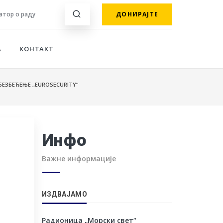
тор о раду
ДОНИРАЈТЕ
А
КОНТАКТ
БЕЗБЕЂЕЊЕ „EUROSECURITY“
Инфо
Важне информације
ИЗДВАЈАМО
Радионица „Морски свет“