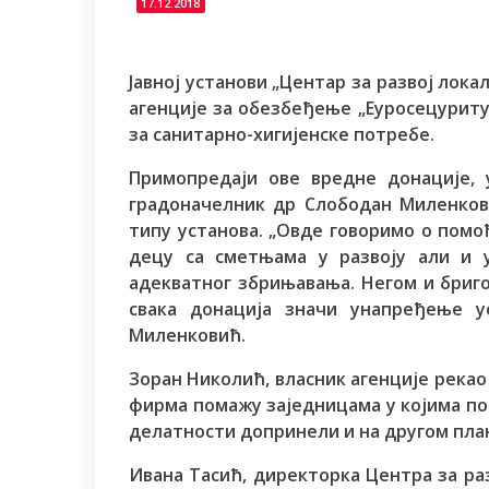
17.12.2018
Јавној установи „Центар за развој лока
агенције за обезбеђење „Еуросецуритy“
за санитарно-хигијенске потребе.
Примопредаји ове вредне донације, 
градоначелник др Слободан Миленкови
типу установа. „Овде говоримо о помоћ
децу са сметњама у развоју али и 
адекватног збрињавања. Негом и бриго
свака донација значи унапређење у
Миленковић.
Зоран Николић, власник агенције рекао
фирма помажу заједницама у којима пос
делатности допринели и на другом пла
Ивана Тасић, директорка Центра за ра