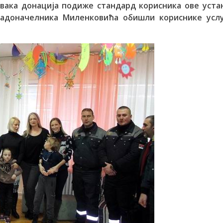
свака донација подиже стандард корисника ове уста
радоначелника Миленковића обишли кориснике услу