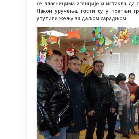
се власницима агенције и истакла да 
Након уручења, гости су у пратњи г
упутили жељу за даљом сарадњом.