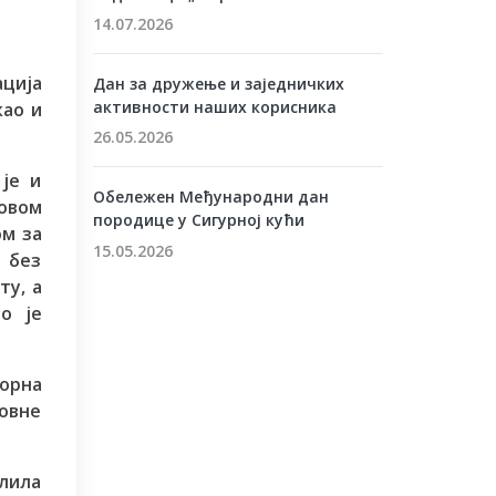
14.07.2026
ација
Дан за дружење и заједничких
активности наших корисника
као и
26.05.2026
је и
Обележен Међународни дан
 овом
породице у Сигурној кући
ом за
15.05.2026
 без
ту, а
о је
ворна
новне
алила