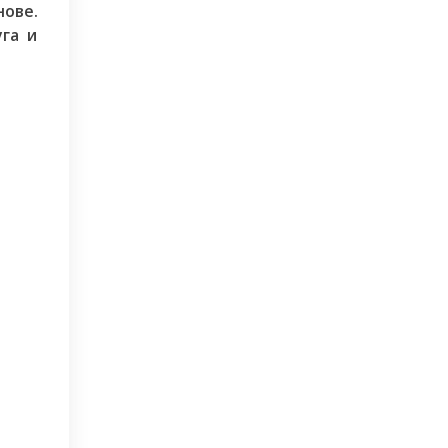
нове.
га и